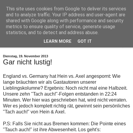
This site uses cookies from Google to deliver its services
Leser-Kurier
and to analyze traffic. Your IP address and user-agent are
shared with Google along with performance and security
metrics to ensure quality of service, generate usage
Die Internet-Zeitung für Bremen
statistics, and to detect and address abuse.
LEARN MORE
GOT IT
▼
Dienstag, 19. November 2013
Gar nicht lustig!
England vs. Germany hat Hein vs. Axel angespornt: Wie
lange bräuchten wir als Gastautoren unserer
Lieblingskolumne? Ergebnis: Noch nicht mal eine Halbzeit.
Unsere zehn "Tach auch!"-Folgen entstanden in 22:24
Minuten. Wer hier was geschrieben hat, wird nicht verraten.
Wer es jedoch komplett richtig rät, gewinnt sein persönliches
"Tach auch!" von Hein & Axel.
P.S: Falls Sie nicht aus Bremen kommen: Die Pointe eines
"Tauch auch!" ist ihre Abwesenheit. Los geht's: