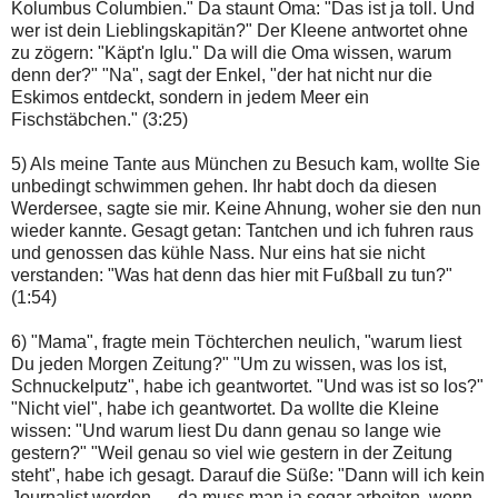
Kolumbus Columbien." Da staunt Oma: "Das ist ja toll. Und
wer ist dein Lieblingskapitän?" Der Kleene antwortet ohne
zu zögern: "Käpt'n Iglu." Da will die Oma wissen, warum
denn der?" "Na", sagt der Enkel, "der hat nicht nur die
Eskimos entdeckt, sondern in jedem Meer ein
Fischstäbchen." (3:25)
5) Als meine Tante aus München zu Besuch kam, wollte Sie
unbedingt schwimmen gehen. Ihr habt doch da diesen
Werdersee, sagte sie mir. Keine Ahnung, woher sie den nun
wieder kannte. Gesagt getan: Tantchen und ich fuhren raus
und genossen das kühle Nass. Nur eins hat sie nicht
verstanden: "Was hat denn das hier mit Fußball zu tun?"
(1:54)
6) "Mama", fragte mein Töchterchen neulich, "warum liest
Du jeden Morgen Zeitung?" "Um zu wissen, was los ist,
Schnuckelputz", habe ich geantwortet. "Und was ist so los?"
"Nicht viel", habe ich geantwortet. Da wollte die Kleine
wissen: "Und warum liest Du dann genau so lange wie
gestern?" "Weil genau so viel wie gestern in der Zeitung
steht", habe ich gesagt. Darauf die Süße: "Dann will ich kein
Journalist werden — da muss man ja sogar arbeiten, wenn