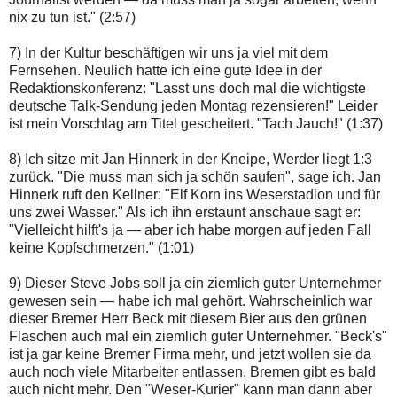
nix zu tun ist." (2:57)
7) In der Kultur beschäftigen wir uns ja viel mit dem
Fernsehen. Neulich hatte ich eine gute Idee in der
Redaktionskonferenz: "Lasst uns doch mal die wichtigste
deutsche Talk-Sendung jeden Montag rezensieren!" Leider
ist mein Vorschlag am Titel gescheitert. "Tach Jauch!" (1:37)
8) Ich sitze mit Jan Hinnerk in der Kneipe, Werder liegt 1:3
zurück. "Die muss man sich ja schön saufen", sage ich. Jan
Hinnerk ruft den Kellner: "Elf Korn ins Weserstadion und für
uns zwei Wasser." Als ich ihn erstaunt anschaue sagt er:
"Vielleicht hilft's ja — aber ich habe morgen auf jeden Fall
keine Kopfschmerzen." (1:01)
9) Dieser Steve Jobs soll ja ein ziemlich guter Unternehmer
gewesen sein — habe ich mal gehört. Wahrscheinlich war
dieser Bremer Herr Beck mit diesem Bier aus den grünen
Flaschen auch mal ein ziemlich guter Unternehmer. "Beck's"
ist ja gar keine Bremer Firma mehr, und jetzt wollen sie da
auch noch viele Mitarbeiter entlassen. Bremen gibt es bald
auch nicht mehr. Den "Weser-Kurier" kann man dann aber