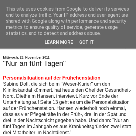
This site uses cookies from Google to deliver its services
Leser-Kurier
and to analyze traffic. Your IP address and user-agent are
shared with Google along with performance and security
metrics to ensure quality of service, generate usage
Die Internet-Zeitung für Bremen
statistics, and to detect and address abuse.
LEARN MORE
GOT IT
▼
Mittwoch, 23. November 2011
"Nur an fünf Tagen"
Personalsituation auf der Frühchenstation
Sabine Doll, die sich beim "Weser-Kurier" um den
Klinikskandal kümmert, hat heute den Chef der Gesundheit-
Nord, Diethelm Hansen, interviewt. Kurz vor Ende der
Unterhaltung auf Seite 13 geht es um die Personalsituation
auf der Frühchenstation. Hansen wiederholt noch einmal,
dass es vier Pflegekräfte in der Früh-, drei in der Spät und
drei in der Nachtschicht gegeben habe. Und dann: "Nur an
fünf Tagen im Jahr gab es aus Krankheitsgründen zwei statt
drei Mitarbeiter im Nachtdienst."