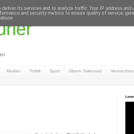
deliver its services and to analyze traffic. Your IP address and
formance and security metrics to ensure quality of service, ge
 abuse.
rier
men
Medien
Politik
Sport
Überm Tellerrand
Vermischtes
Leser