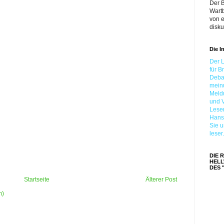
Der B
Wartb
von e
disk
Die I
Der L
für B
Debat
meinu
Meldu
und V
Leser
Hans
Sie u
lese
DIE 
HELL
DES 
Startseite
Älterer Post
m)