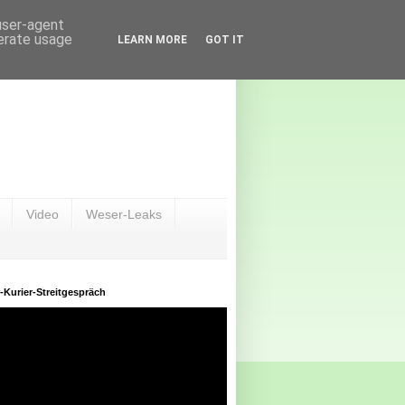
 user-agent
nerate usage
LEARN MORE
GOT IT
Video
Weser-Leaks
-Kurier-Streitgespräch