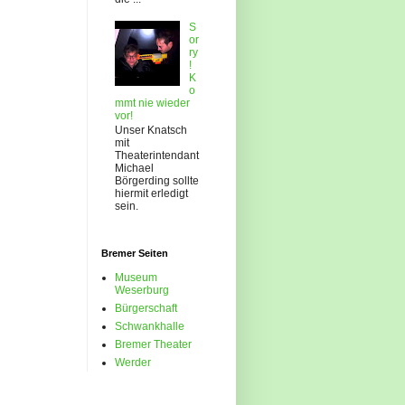
S
or
ry
!
K
o
mmt nie wieder
vor!
Unser Knatsch
mit
Theaterintendant
Michael
Börgerding sollte
hiermit erledigt
sein.
Bremer Seiten
Museum
Weserburg
Bürgerschaft
Schwankhalle
Bremer Theater
Werder