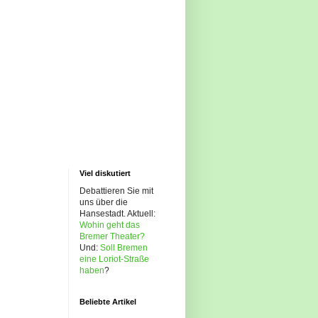
Viel diskutiert
Debattieren Sie mit
uns über die
Hansestadt. Aktuell:
Wohin geht das
Bremer Theater?
Und:
Soll Bremen
eine Loriot-Straße
haben
?
Beliebte Artikel