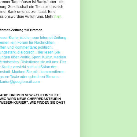
remer Tannhäuser ist Bankräuber - die
urg-Gesellschaft ein Theater, das sich
iner Bank unterstützen lässt. Eine
ussionswürdige Aufführung. Mehr
hier
.
nternet-Zeitung für Bremen
eser-Kurier ist die neue Internet-Zeitung
remen. ein Forum für Nachrichten,
ten und Kommentare: politisch,
ngsstark, dialogisch. Hier lesen Sie
ngen über Politik, Sport, Kultur, Medien
ermischtes. Diskutieren sie mit uns. Der
-Kurier versteht sich als Salon der
estadt. Machen Sie mit - kommentieren
nsere Texte oder schreiben Sie uns:
r.kurier@googlemail.com
RADIO BREMEN NEWS-CHEFIN SILKE
WIG WIRD NEUE CHEFREDAKTEURIN
"WESER-KURIER". WIE FINDEN SIE DAS?