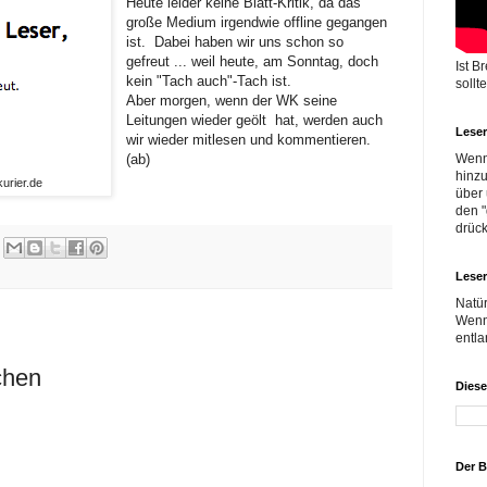
Heute leider keine Blatt-Kritik, da das
große Medium irgendwie offline gegangen
ist. Dabei haben wir uns schon so
gefreut ... weil heute, am Sonntag, doch
Ist B
kein "Tach auch"-Tach ist.
sollt
Aber morgen, wenn der WK seine
Leitungen wieder geölt hat, werden auch
Leser
wir wieder mitlesen und kommentieren.
(ab)
Wenn
hinzu
urier.de
über 
den "
drüc
Leser
Natür
Wenn
entla
chen
Dies
Der 