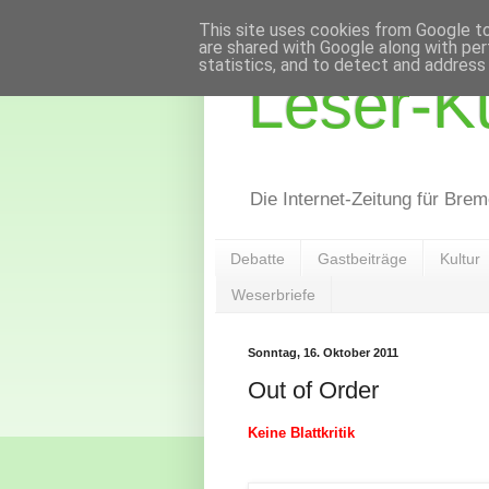
This site uses cookies from Google to 
are shared with Google along with per
statistics, and to detect and address
Leser-Ku
Die Internet-Zeitung für Bre
Debatte
Gastbeiträge
Kultur
Weserbriefe
Sonntag, 16. Oktober 2011
Out of Order
Keine Blattkritik