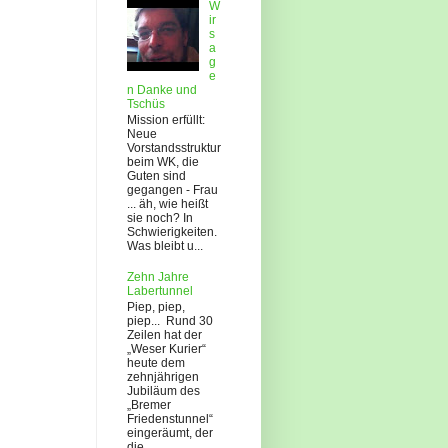
W
ir
s
a
g
e
n Danke und
Tschüs
Mission erfüllt:
Neue
Vorstandsstruktur
beim WK, die
Guten sind
gegangen - Frau
... äh, wie heißt
sie noch? In
Schwierigkeiten.
Was bleibt u...
Zehn Jahre
Labertunnel
Piep, piep,
piep... Rund 30
Zeilen hat der
„Weser Kurier“
heute dem
zehnjährigen
Jubiläum des
„Bremer
Friedenstunnel“
eingeräumt, der
die ...