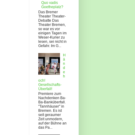
Quo vadis
Goetheplatz?
Das Bremer
Theater Theater-
Debatte Das
Theater Bremen,
so war es vor
einigen Tagen im
Weser-Kurier zu
lesen, sei nicht in
Gefahr. Im G...
H
ä
n
d
e
h
och!
Gesellschafts-
Überfall!
Premiere zum
Nachdenken Ba-
Ba-Banküberfall.
"Tannhäuser" in
Bremen. Es ist
seit geraumer
Zeit unmodern,
auf der Bühne an
das Pa...