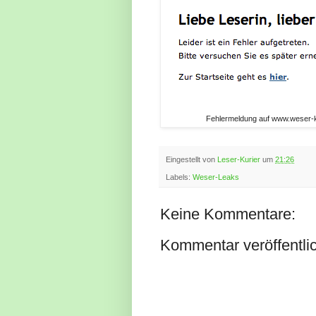
Fehlermeldung auf www.weser-k
Eingestellt von
Leser-Kurier
um
21:26
Labels:
Weser-Leaks
Keine Kommentare:
Kommentar veröffentli